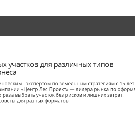
х участков для различных типов
знеса
иновским - экспертом по земельным стратегиям с 15-ле
компании «Центр Лес Проект» — лидера рынка по офор
го раза выбрать участок без рисков и лишних затрат.
советы для разных форматов.
ые факторы, влияющие на доходность вашего проекта