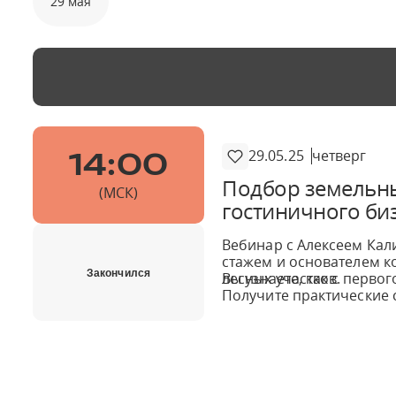
29 мая
29.05.25
четверг
14:00
Подбор земельны
(МСК)
гостиничного би
Вебинар с Алексеем Кал
стажем и основателем 
Закончился
лесных участков.
Вы узнаете, как с перво
Получите практические 
Алексей озвучит ключев