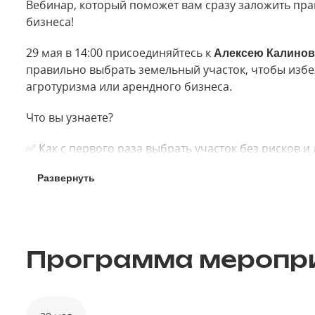
Вебинар, который поможет вам сразу заложить пр
бизнеса!
29 мая в 14:00 присоединяйтесь к
Алексею Калинов
правильно выбрать земельный участок, чтобы избеж
агротуризма или арендного бизнеса.
Что вы узнаете?
✅ Как с первого раза выбрать участок без рисков и
Развернуть
✅ Практические советы для разных форматов
✅ Ключевые факторы, влияющие на доходность ваш
Не стройте глэмпинг или агротуристический объек
Программа меропр
заранее и сэкономить время и деньги