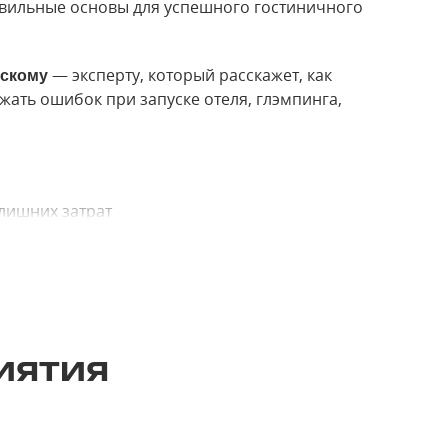
авильные основы для успешного гостиничного
скому
— эксперту, который расскажет, как
ать ошибок при запуске отеля, глэмпинга,
 лишних затрат
его проекта
т на неподходящей земле — лучше продумать всё
иятия