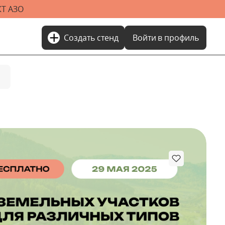
Т АЗО
add
Создать стенд
Войти
в профиль