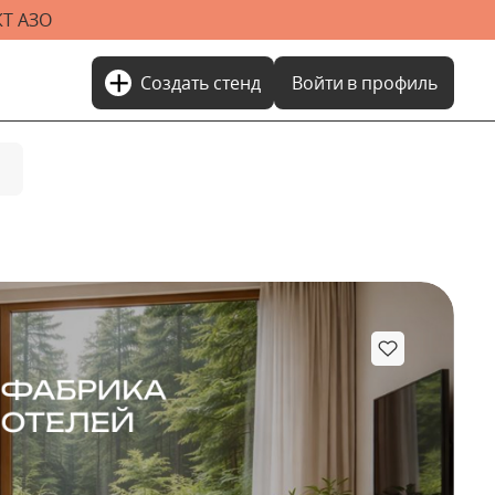
Т АЗО
add
Создать стенд
Войти
в профиль