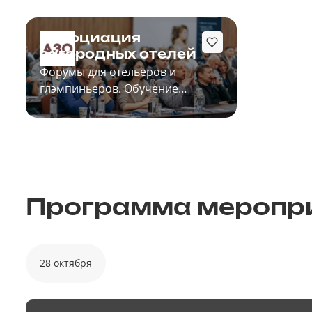
Ассоциация
загородных отелей
Форумы для отельеров и
глэмпиньеров. Обучение
персонала. Покупка/Продажа
отелей.
Программа меропр
28 октября