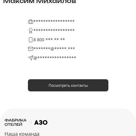
Максим Михайлов
*****************
*****************
8 800 *** ** **
*******@*****.***
@****************
Посмотреть контакты
Наша команда