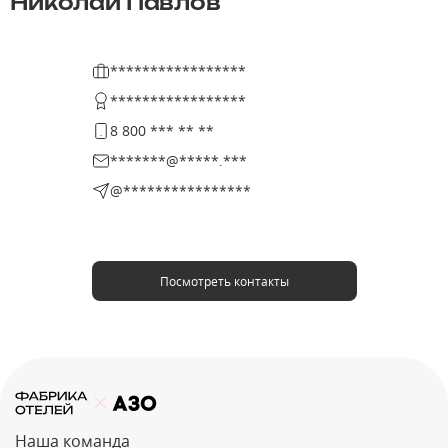
Николай Павлов
*****************
*****************
8 800 *** ** **
*******@*****.***
@****************
Посмотреть контакты
Наша команда