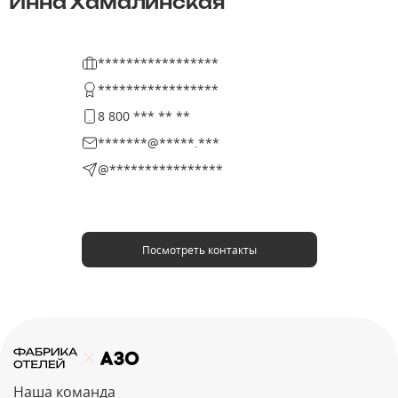
Инна Хамалинская
*****************
*****************
8 800 *** ** **
*******@*****.***
@****************
Посмотреть контакты
Наша команда