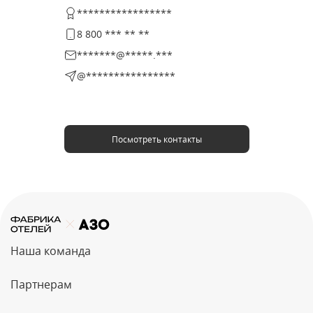
*****************
8 800 *** ** **
*******@*****.***
@****************
Посмотреть контакты
Наша команда
Партнерам