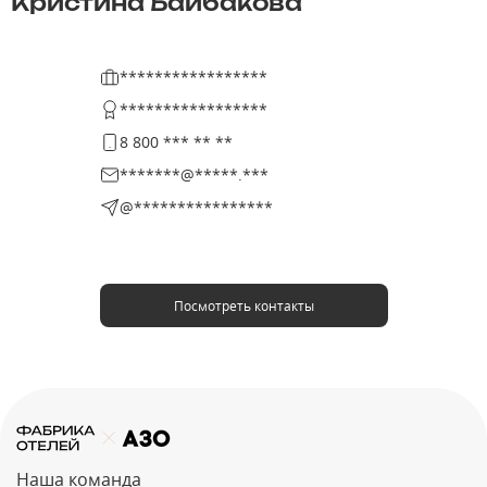
Кристина Байбакова
*****************
*****************
8 800 *** ** **
*******@*****.***
@****************
Посмотреть контакты
Наша команда