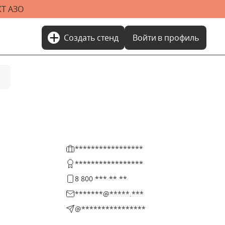
Т АЗО
add
Создать стенд
Войти
в профиль
*****************
*****************
8 800 *** ** **
*******@*****.***
@****************