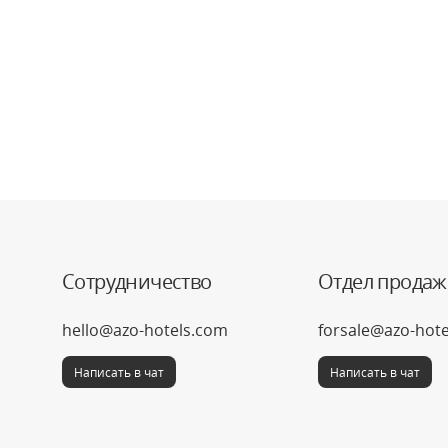
Сотрудничество
Отдел продаж
hello@azo-hotels.com
forsale@azo-hot
Написать в чат
Написать в чат