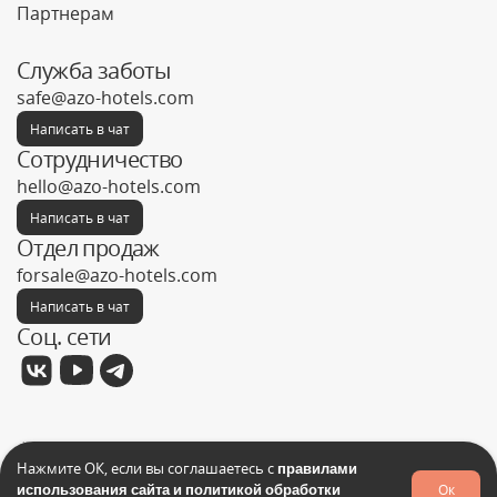
Партнерам
Служба заботы
safe@azo-hotels.com
Написать в чат
Сотрудничество
hello@azo-hotels.com
Написать в чат
Отдел продаж
forsale@azo-hotels.com
Написать в чат
Соц. сети
Фабрика отелей © 2026
Нажмите ОК, если вы соглашаетесь с
правилами
Политика конфиденциальности
использования сайта и политикой обработки
Ок
Запрос на поиск товара
Оставить заявку