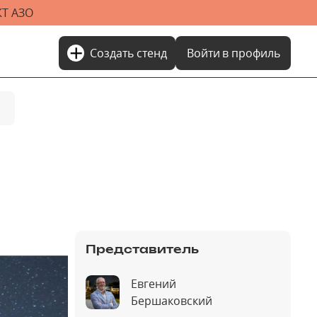
Т АЗО
add
Создать стенд
Войти
в профиль
Представитель
Евгений
Бершаковский