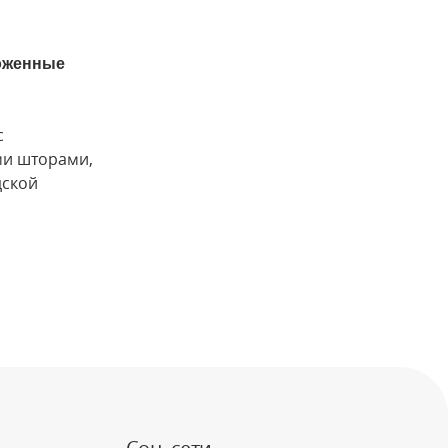
моженные
с
ми шторами,
дской