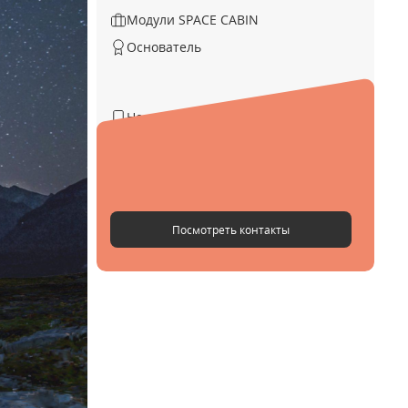
Модули SPACE CABIN
Основатель
Не указан
Не указан
@abpb_inc
Посмотреть контакты