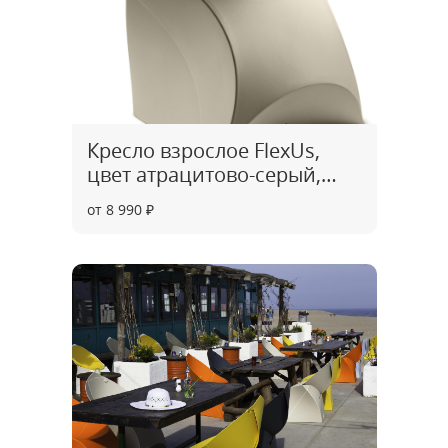
Кресло взрослое FlexUs,
цвет атрацитово-серый,
артикул CH0005
от 8 990 ₽