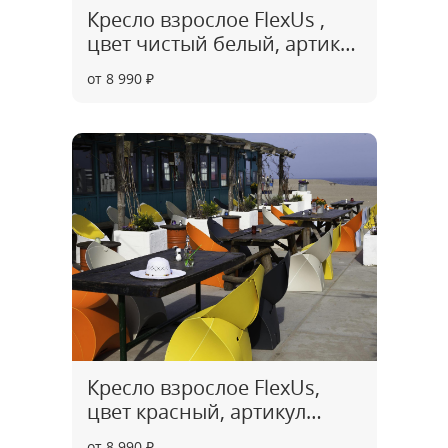
Кресло взрослое FlexUs ,
цвет чистый белый, артикул
CH0001
от 8 990 ₽
Кресло взрослое FlexUs,
цвет красный, артикул
CH0002
от 8 990 ₽