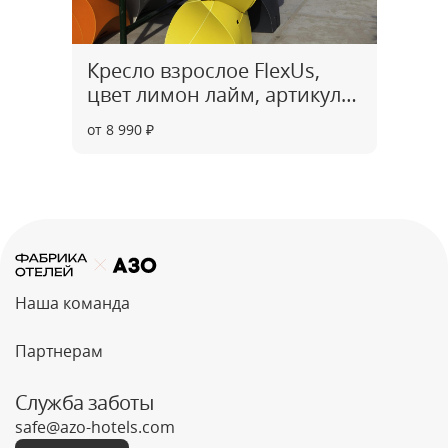
Кресло взрослое FlexUs,
цвет лимон лайм, артикул
CH0006
от 8 990 ₽
Наша команда
Партнерам
Служба заботы
safe@azo-hotels.com