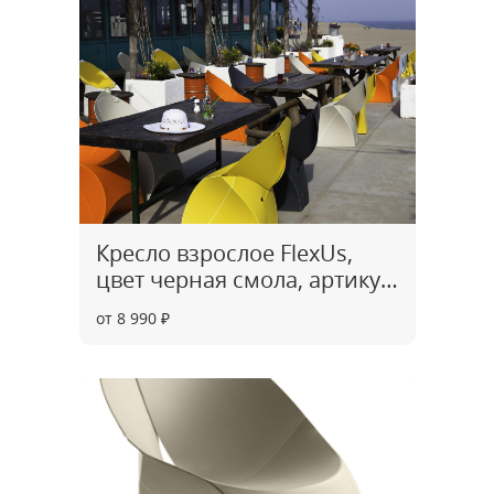
Кресло взрослое FlexUs,
цвет черная смола, артикул
CH0004
от 8 990 ₽