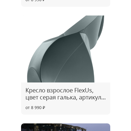
Кресло взрослое FlexUs,
цвет серая галька, артикул
CH0003
от 8 990 ₽