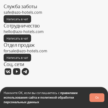
Служба заботы
safe@azo-hotels.com
Написать в чат
Сотрудничество
hello@azo-hotels.com
Написать в чат
Отдел продаж
forsale@azo-hotels.com
Написать в чат
Соц. сети
Фабрика отелей © 2026
Нажмите ОК, если вы соглашаетесь с
правилами
Политика конфиденциальности
использования сайта и политикой обработки
Ок
Запрос на поиск товара
персональных данных