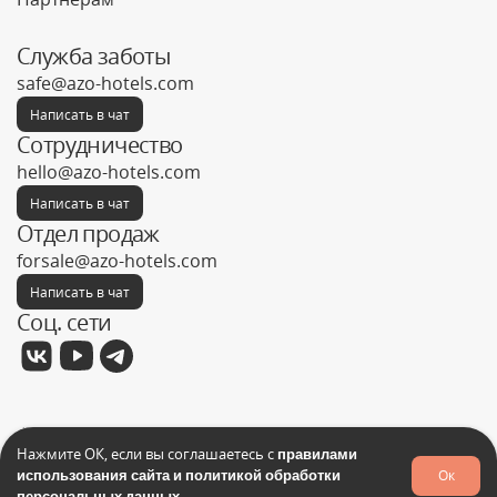
Служба заботы
safe@azo-hotels.com
Написать в чат
Сотрудничество
hello@azo-hotels.com
Написать в чат
Отдел продаж
forsale@azo-hotels.com
Написать в чат
Соц. сети
Фабрика отелей © 2026
Нажмите ОК, если вы соглашаетесь с
правилами
Политика конфиденциальности
использования сайта и политикой обработки
Ок
Запрос на поиск товара
персональных данных