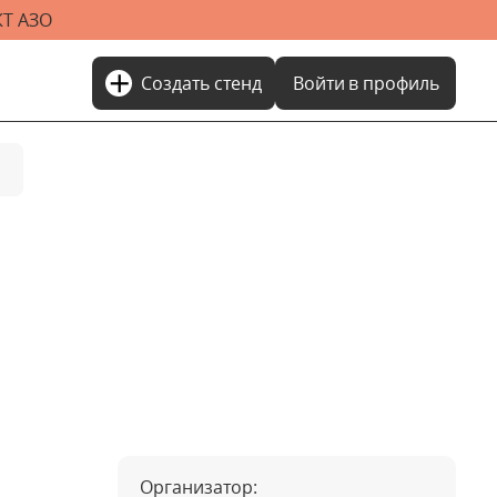
Т АЗО
add
Создать стенд
Войти
в профиль
Организатор: