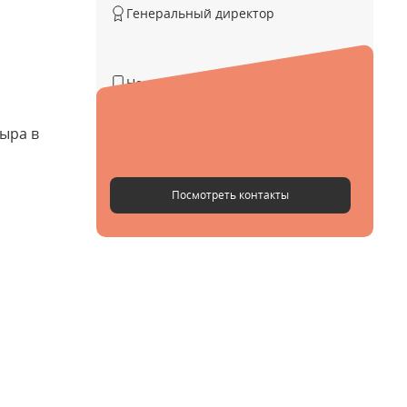
Генеральный директор
Не указан
Не указан
сыра в
@EvRadaev
Посмотреть контакты