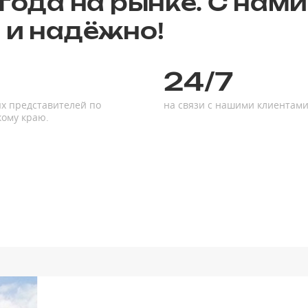
года на рынке. С нами
 и надёжно!
24/7
х представителей по
на связи с нашими клиентам
кому краю.