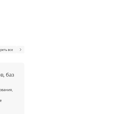
реть все
в, баз
ования,
е