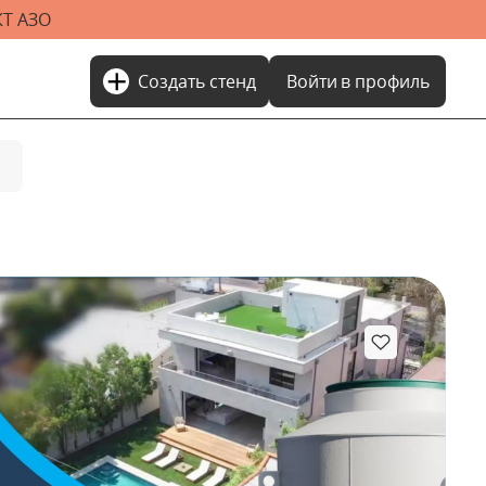
Т АЗО
add
Создать стенд
Войти
в профиль