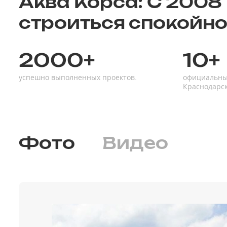
Аква Корса: С 2008 
строиться спокойно
2000+
10+
успешно выполненных проектов.
официальны
Краснодарс
Фото
Видео