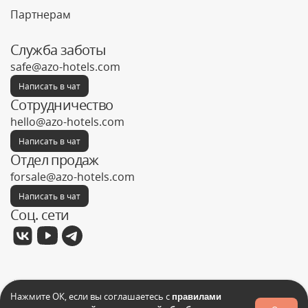
Партнерам
Служба заботы
safe@azo-hotels.com
Написать в чат
Сотрудничество
hello@azo-hotels.com
Написать в чат
Отдел продаж
forsale@azo-hotels.com
Написать в чат
Соц. сети
Фабрика отелей © 2026
Нажмите ОК, если вы соглашаетесь с
правилами
Политика конфиденциальности