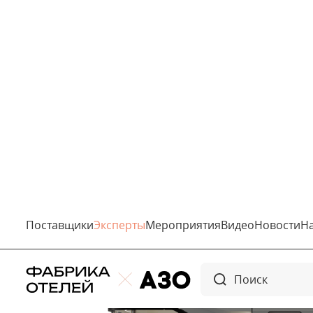
ULYSSE представляет новаторский подход к гостиничному 
капсульные номера премиального класса.
Наш центр разработок и производство расположены в гор
российской космонавтики. И неудивительно, что техноло
инженерными достижениями нашего космического насле
ВЫ МОЖЕТЕ ПОСЕТИТЬ НАШЕ ПРОИЗВОДСТВО по адресу г. Ко
высоком качестве нашей продукции. Также выставочный 
в Москве 93км МКАД.
Наша цель
— предложить не просто жильё для отдыха, а 
решения обеспечивают максимальный комфорт для госте
доходов наших клиентов.