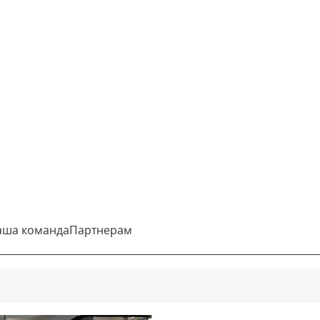
бизнесу, создавая стильные футуристические
оде Королёв, Московской области — центре
гии и дизайн наших домов вдохновлены
дия.
ролев, ул Советская, 73 и лично убедиться в
образец можно посмотреть на «Выставка домов РФ»
настоящие дома премиум-класса, где технические
й и одновременно способствуют повышению